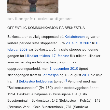
(foto/illustrasjon fra LP Bekkestua) tidligere kunst.
OFFENTLIG KOMMUNIKASJON PÅ BEKKESTUA
Bekkestua er et viktig stoppested på
Kolsåsbanen
og var en
kortere periode siste stoppested. Fra
20. august
2007
til
16.
februar
2009
var Bekkestua på ny siste stoppested, denne
gangen for
Lilleaker-trikken
.
17. februar
fikk trikken Lilleaker
som midlertidig endeholdeplass på grunn av
oppgraderingsarbeid, men
1. desember
2010
åpnet
skinnegangen fram til
Jar stasjon
og 15. august
2011
ble linja
[1]
fram til
Bekkestua holdeplass
åpnet.
Veitunnel med navn
"Bekkestutunnelen" (Rv. 160) under tettbebyggelsen åpnet
1994. Bekkestua betjenes av busslinjene 131 (Oslo
Bussterminal – Bekkestua) , 142 (Bekkestua – Kolsås) , 143
(Bærums Verk – Oslo Bussterminal) , 731 (Sandvika –