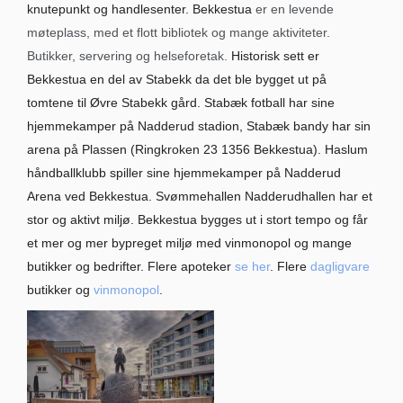
knutepunkt og handlesenter. Bekkestua
er en levende
møteplass, med et flott bibliotek og mange aktiviteter.
Butikker, servering og helseforetak.
Historisk sett er
Bekkestua en del av Stabekk da det ble bygget ut på
tomtene til Øvre Stabekk gård. Stabæk fotball har sine
hjemmekamper på Nadderud stadion, Stabæk bandy har sin
arena på Plassen (Ringkroken 23 1356 Bekkestua). Haslum
håndballklubb spiller sine hjemmekamper på Nadderud
Arena ved Bekkestua. Svømmehallen Nadderudhallen har et
stor og aktivt miljø. Bekkestua bygges ut i stort tempo og får
et mer og mer bypreget miljø med vinmonopol og mange
butikker og bedrifter. Flere apoteker
se her
. Flere
dagligvare
butikker og
vinmonopol
.