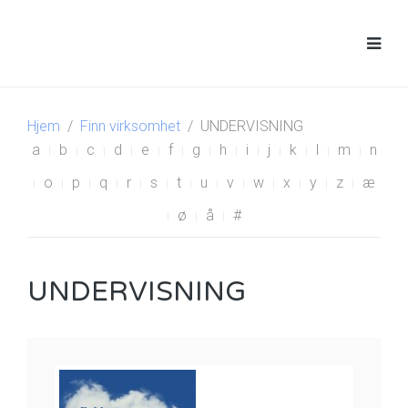
Hjem
Finn virksomhet
UNDERVISNING
a
b
c
d
e
f
g
h
i
j
k
l
m
n
o
p
q
r
s
t
u
v
w
x
y
z
æ
ø
å
#
UNDERVISNING