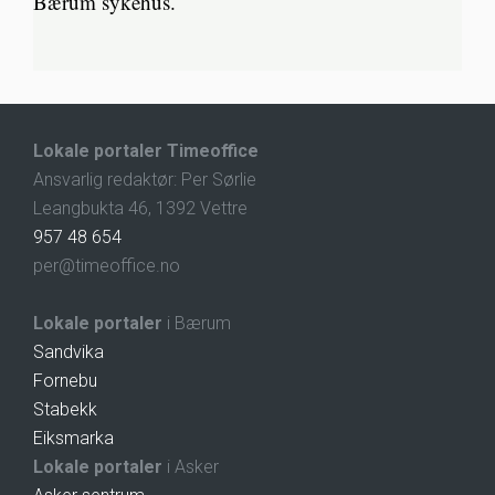
Bærum sykehus.
Lokale portaler Timeoffice
Ansvarlig redaktør: Per Sørlie
Leangbukta 46, 1392 Vettre
957 48 654
per@timeoffice.no
Lokale portaler
i Bærum
Sandvika
Fornebu
Stabekk
Eiksmarka
Lokale portaler
i Asker