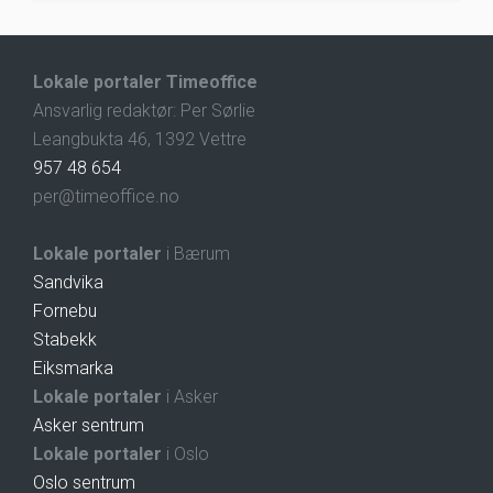
Lokale portaler Timeoffice
Ansvarlig redaktør: Per Sørlie
Leangbukta 46, 1392 Vettre
957 48 654
per@timeoffice.no
Lokale portaler
i Bærum
Sandvika
Fornebu
Stabekk
Eiksmarka
Lokale portaler
i Asker
Asker sentrum
Lokale portaler
i Oslo
Oslo sentrum