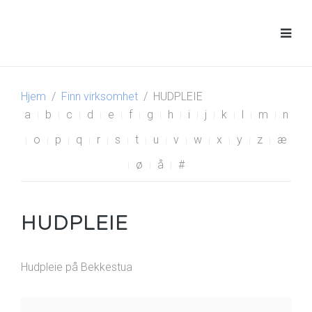
Hjem
Finn virksomhet
HUDPLEIE
a
b
c
d
e
f
g
h
i
j
k
l
m
n
o
p
q
r
s
t
u
v
w
x
y
z
æ
ø
å
#
HUDPLEIE
Hudpleie på Bekkestua