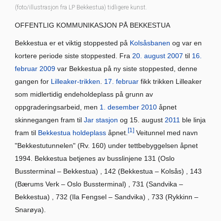
(foto/illustrasjon fra LP Bekkestua) tidligere kunst.
OFFENTLIG KOMMUNIKASJON PÅ BEKKESTUA
Bekkestua er et viktig stoppested på
Kolsåsbanen
og var en
kortere periode siste stoppested. Fra
20. august
2007
til
16.
februar
2009
var Bekkestua på ny siste stoppested, denne
gangen for
Lilleaker-trikken
.
17. februar
fikk trikken Lilleaker
som midlertidig endeholdeplass på grunn av
oppgraderingsarbeid, men
1. desember
2010
åpnet
skinnegangen fram til
Jar stasjon
og 15. august
2011
ble linja
[1]
fram til
Bekkestua holdeplass
åpnet.
Veitunnel med navn
"Bekkestutunnelen" (Rv. 160) under tettbebyggelsen åpnet
1994. Bekkestua betjenes av busslinjene 131 (Oslo
Bussterminal – Bekkestua) , 142 (Bekkestua – Kolsås) , 143
(Bærums Verk – Oslo Bussterminal) , 731 (Sandvika –
Bekkestua) , 732 (Ila Fengsel – Sandvika) , 733 (Rykkinn –
Snarøya).