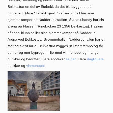
Butikker, servering og helseforetak.
Historisk sett er
Bekkestua en del av Stabekk da det ble bygget ut på
tomtene til Øvre Stabekk gård. Stabæk fotball har sine
hjemmekamper på Nadderud stadion, Stabæk bandy har sin
arena på Plassen (Ringkroken 23 1356 Bekkestua). Haslum
håndballklubb spiller sine hjemmekamper på Nadderud
Arena ved Bekkestua. Svømmehallen Nadderudhallen har et
stor og aktivt miljø. Bekkestua bygges ut i stort tempo og får
et mer og mer bypreget miljø med vinmonopol og mange
butikker og bedrifter. Flere apoteker
se her
. Flere
dagligvare
butikker og
vinmonopol
.