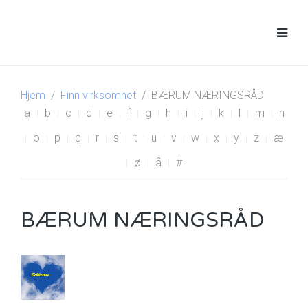
Hjem
Finn virksomhet
BÆRUM NÆRINGSRÅD
a
b
c
d
e
f
g
h
i
j
k
l
m
n
o
p
q
r
s
t
u
v
w
x
y
z
æ
ø
å
#
BÆRUM NÆRINGSRÅD