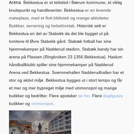
Arena
Bekkestua er et tettsted i Bærum kommune, et viktig
knutepunkt og handlesenter. Bekkestua
er en levende
møteplass, med et flott bibliotek og mange aktiviteter.
Butikker, servering og helseforetak.
Historisk sett er
Bekkestua en del av Stabekk da det ble bygget ut på
tomtene til Øvre Stabekk gård. Stabæk fotball har sine
hjemmekamper på Nadderud stadion, Stabæk bandy har sin
arena på Plassen (Ringkroken 23 1356 Bekkestua). Haslum
håndballklubb spiller sine hjemmekamper på Nadderud
Arena ved Bekkestua. Svømmehallen Nadderudhallen har et
stor og aktivt miljø. Bekkestua bygges ut i stort tempo og får
et mer og mer bypreget miljø med vinmonopol og mange
butikker og bedrifter. Flere apoteker
se her
. Flere
dagligvare
butikker og
vinmonopol
.