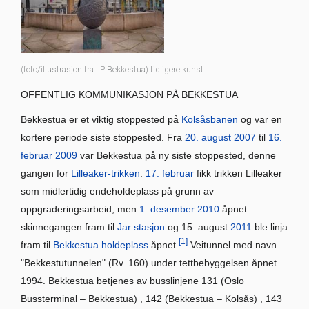
(foto/illustrasjon fra LP Bekkestua) tidligere kunst.
OFFENTLIG KOMMUNIKASJON PÅ BEKKESTUA
Bekkestua er et viktig stoppested på
Kolsåsbanen
og var en
kortere periode siste stoppested. Fra
20. august
2007
til
16.
februar
2009
var Bekkestua på ny siste stoppested, denne
gangen for
Lilleaker-trikken
.
17. februar
fikk trikken Lilleaker
som midlertidig endeholdeplass på grunn av
oppgraderingsarbeid, men
1. desember
2010
åpnet
skinnegangen fram til
Jar stasjon
og 15. august
2011
ble linja
[1]
fram til
Bekkestua holdeplass
åpnet.
Veitunnel med navn
"Bekkestutunnelen" (Rv. 160) under tettbebyggelsen åpnet
1994. Bekkestua betjenes av busslinjene 131 (Oslo
Bussterminal – Bekkestua) , 142 (Bekkestua – Kolsås) , 143