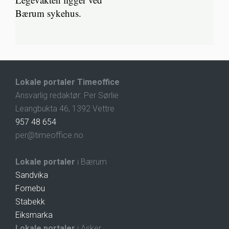
Bærum sykehus.
Lokale portaler Timeoffice
Ansvarlig redaktør: Per Sørlie
Leangbukta 46, 1392 Vettre
957 48 654
per@timeoffice.no
Lokale portaler
i Bærum
Sandvika
Fornebu
Stabekk
Eiksmarka
Lokale portaler
i Asker