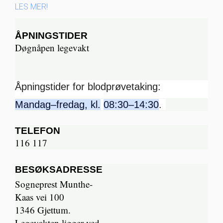
LES MER!
ÅPNINGSTIDER
Døgnåpen legevakt
Åpningstider for blodprøvetaking:
Mandag–fredag, kl.
08:30–14:30
.
TELEFON
116 117
BESØKSADRESSE
Sogneprest Munthe-
Kaas vei 100
1346 Gjettum.
Legevakten ligger ved