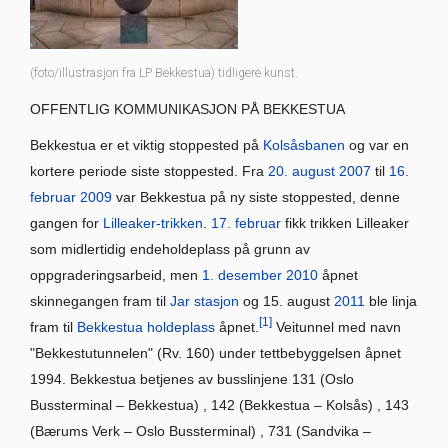
(foto/illustrasjon fra LP Bekkestua) tidligere kunst.
OFFENTLIG KOMMUNIKASJON PÅ BEKKESTUA
Bekkestua er et viktig stoppested på
Kolsåsbanen
og var en
kortere periode siste stoppested. Fra
20. august
2007
til
16.
februar
2009
var Bekkestua på ny siste stoppested, denne
gangen for
Lilleaker-trikken
.
17. februar
fikk trikken Lilleaker
som midlertidig endeholdeplass på grunn av
oppgraderingsarbeid, men
1. desember
2010
åpnet
skinnegangen fram til
Jar stasjon
og 15. august
2011
ble linja
[1]
fram til
Bekkestua holdeplass
åpnet.
Veitunnel med navn
"Bekkestutunnelen" (Rv. 160) under tettbebyggelsen åpnet
1994. Bekkestua betjenes av busslinjene 131 (Oslo
Bussterminal – Bekkestua) , 142 (Bekkestua – Kolsås) , 143
(Bærums Verk – Oslo Bussterminal) , 731 (Sandvika –