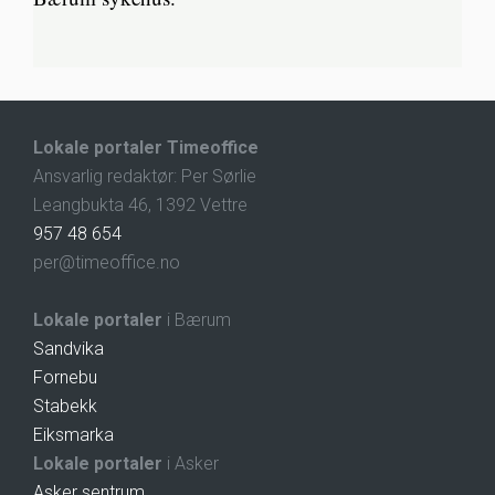
Lokale portaler Timeoffice
Ansvarlig redaktør: Per Sørlie
Leangbukta 46, 1392 Vettre
957 48 654
per@timeoffice.no
Lokale portaler
i Bærum
Sandvika
Fornebu
Stabekk
Eiksmarka
Lokale portaler
i Asker
Asker sentrum