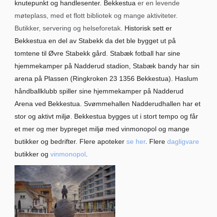
knutepunkt og handlesenter. Bekkestua
er en levende
møteplass, med et flott bibliotek og mange aktiviteter.
Butikker, servering og helseforetak.
Historisk sett er
Bekkestua en del av Stabekk da det ble bygget ut på
tomtene til Øvre Stabekk gård. Stabæk fotball har sine
hjemmekamper på Nadderud stadion, Stabæk bandy har sin
arena på Plassen (Ringkroken 23 1356 Bekkestua). Haslum
håndballklubb spiller sine hjemmekamper på Nadderud
Arena ved Bekkestua. Svømmehallen Nadderudhallen har et
stor og aktivt miljø. Bekkestua bygges ut i stort tempo og får
et mer og mer bypreget miljø med vinmonopol og mange
butikker og bedrifter. Flere apoteker
se her
. Flere
dagligvare
butikker og
vinmonopol
.