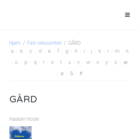
Hjem
Finn virksomhet
GÅRD
a
b
c
d
e
f
g
h
i
j
k
l
m
n
o
p
q
r
s
t
u
v
w
x
y
z
æ
ø
å
#
GÅRD
Haslum Hosle