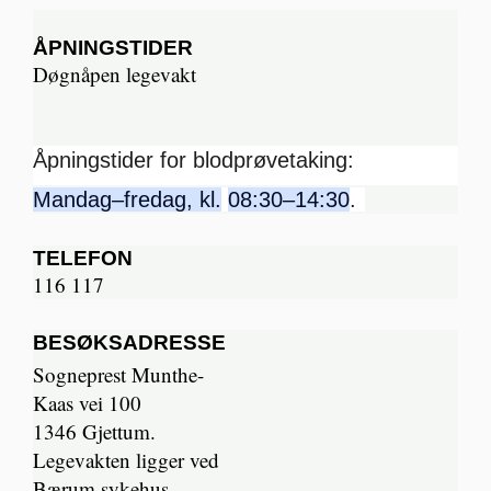
ÅPNINGSTIDER
Døgnåpen legevakt
Åpningstider for blodprøvetaking:
Mandag–fredag, kl.
08:30–14:30
.
TELEFON
116 117
BESØKSADRESSE
Sogneprest Munthe-
Kaas vei 100
1346 Gjettum.
Legevakten ligger ved
Bærum sykehus.