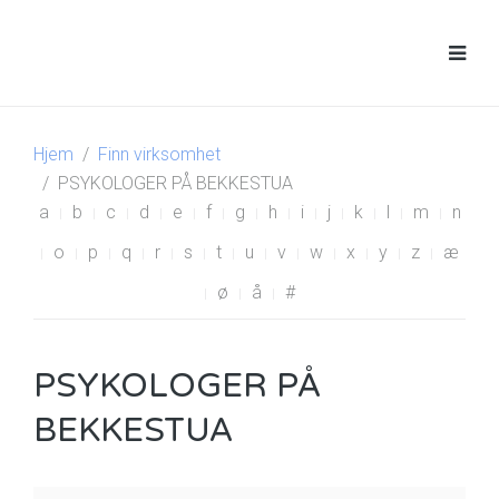
Hjem
Finn virksomhet
PSYKOLOGER PÅ BEKKESTUA
a
b
c
d
e
f
g
h
i
j
k
l
m
n
o
p
q
r
s
t
u
v
w
x
y
z
æ
ø
å
#
PSYKOLOGER PÅ
BEKKESTUA