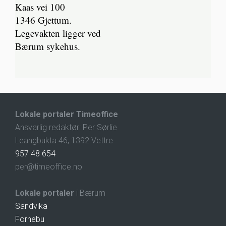
Kaas vei 100
1346 Gjettum.
Legevakten ligger ved
Bærum sykehus.
Lokale portaler Timeoffice
Ansvarlig redaktør: Per Sørlie
Leangbukta 46, 1392 Vettre
957 48 654
per@timeoffice.no
Lokale portaler
i Bærum
Sandvika
Fornebu