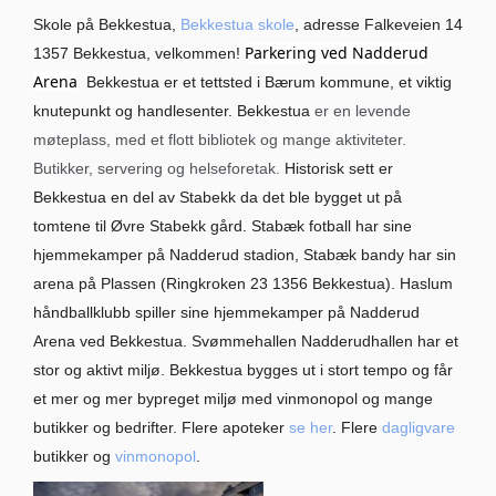
Skole på Bekkestua,
Bekkestua skole
, adresse Falkeveien 14
Parkering ved Nadderud
1357 Bekkestua, velkommen!
Arena
Bekkestua er et tettsted i Bærum kommune, et viktig
knutepunkt og handlesenter. Bekkestua
er en levende
møteplass, med et flott bibliotek og mange aktiviteter.
Butikker, servering og helseforetak.
Historisk sett er
Bekkestua en del av Stabekk da det ble bygget ut på
tomtene til Øvre Stabekk gård. Stabæk fotball har sine
hjemmekamper på Nadderud stadion, Stabæk bandy har sin
arena på Plassen (Ringkroken 23 1356 Bekkestua). Haslum
håndballklubb spiller sine hjemmekamper på Nadderud
Arena ved Bekkestua. Svømmehallen Nadderudhallen har et
stor og aktivt miljø. Bekkestua bygges ut i stort tempo og får
et mer og mer bypreget miljø med vinmonopol og mange
butikker og bedrifter. Flere apoteker
se her
. Flere
dagligvare
butikker og
vinmonopol
.