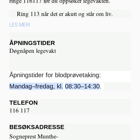
ringe 116117 før du oppsøker legevakten.
Ring 113 når det er akutt og står om liv.​
LES MER!
ÅPNINGSTIDER
Døgnåpen legevakt
Åpningstider for blodprøvetaking:
Mandag–fredag, kl.
08:30–14:30
.
TELEFON
116 117
BESØKSADRESSE
Sogneprest Munthe-