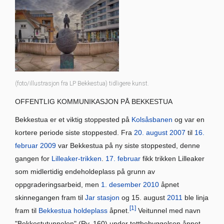
(foto/illustrasjon fra LP Bekkestua) tidligere kunst.
OFFENTLIG KOMMUNIKASJON PÅ BEKKESTUA
Bekkestua er et viktig stoppested på
Kolsåsbanen
og var en
kortere periode siste stoppested. Fra
20. august
2007
til
16.
februar
2009
var Bekkestua på ny siste stoppested, denne
gangen for
Lilleaker-trikken
.
17. februar
fikk trikken Lilleaker
som midlertidig endeholdeplass på grunn av
oppgraderingsarbeid, men
1. desember
2010
åpnet
skinnegangen fram til
Jar stasjon
og 15. august
2011
ble linja
[1]
fram til
Bekkestua holdeplass
åpnet.
Veitunnel med navn
"Bekkestutunnelen" (Rv. 160) under tettbebyggelsen åpnet