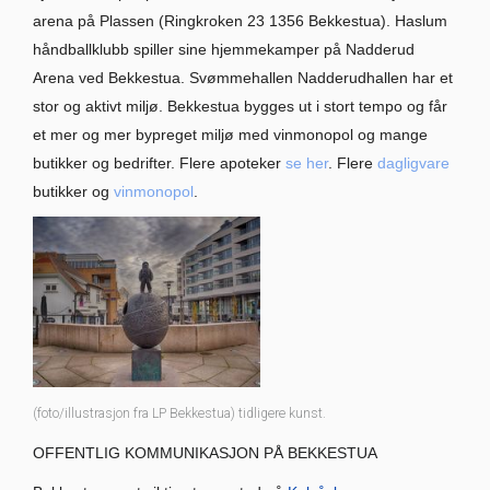
arena på Plassen (Ringkroken 23 1356 Bekkestua). Haslum
håndballklubb spiller sine hjemmekamper på Nadderud
Arena ved Bekkestua. Svømmehallen Nadderudhallen har et
stor og aktivt miljø. Bekkestua bygges ut i stort tempo og får
et mer og mer bypreget miljø med vinmonopol og mange
butikker og bedrifter. Flere apoteker
se her
. Flere
dagligvare
butikker og
vinmonopol
.
(foto/illustrasjon fra LP Bekkestua) tidligere kunst.
OFFENTLIG KOMMUNIKASJON PÅ BEKKESTUA