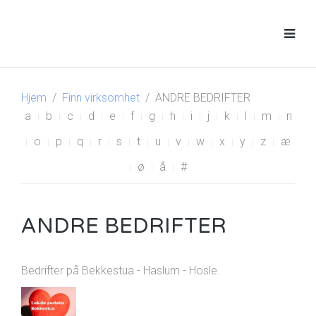
Hjem
Finn virksomhet
ANDRE BEDRIFTER
a
b
c
d
e
f
g
h
i
j
k
l
m
n
o
p
q
r
s
t
u
v
w
x
y
z
æ
ø
å
#
ANDRE BEDRIFTER
Bedrifter på Bekkestua - Haslum - Hosle.