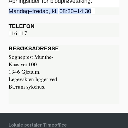
Åpningstider for blodprøvetaking:
Mandag–fredag, kl.
08:30–14:30
.
TELEFON
116 117
BESØKSADRESSE
Sogneprest Munthe-
Kaas vei 100
1346 Gjettum.
Legevakten ligger ved
Bærum sykehus.
Lokale portaler Timeoffice