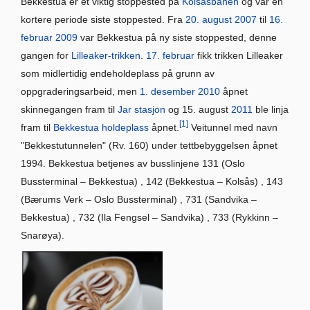
Bekkestua er et viktig stoppested på
Kolsåsbanen
og var en
kortere periode siste stoppested. Fra
20. august
2007
til
16.
februar
2009
var Bekkestua på ny siste stoppested, denne
gangen for
Lilleaker-trikken
.
17. februar
fikk trikken Lilleaker
som midlertidig endeholdeplass på grunn av
oppgraderingsarbeid, men
1. desember
2010
åpnet
skinnegangen fram til
Jar stasjon
og 15. august
2011
ble linja
[1]
fram til
Bekkestua holdeplass
åpnet.
Veitunnel med navn
"Bekkestutunnelen" (Rv. 160) under tettbebyggelsen åpnet
1994. Bekkestua betjenes av busslinjene 131 (Oslo
Bussterminal – Bekkestua) , 142 (Bekkestua – Kolsås) , 143
(Bærums Verk – Oslo Bussterminal) , 731 (Sandvika –
Bekkestua) , 732 (Ila Fengsel – Sandvika) , 733 (Rykkinn –
Snarøya).