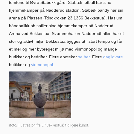
tomtene til Øvre Stabekk gård. Stabæk fotball har sine
hjemmekamper på Nadderud stadion, Stabæk bandy har sin
arena på Plassen (Ringkroken 23 1356 Bekkestua). Haslum
håndballklubb spiller sine hjemmekamper på Nadderud
Arena ved Bekkestua. Svømmehallen Nadderudhallen har et
stor og aktivt miljø. Bekkestua bygges ut i stort tempo og får
et mer og mer bypreget miljø med vinmonopol og mange
butikker og bedrifter. Flere apoteker
se her
. Flere
dagligvare
butikker og
vinmonopol
.
(foto/illustrasjon fra LP Bekkestua) tidligere kunst.