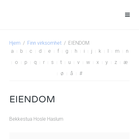
Hjem
Finn virksomhet
EIENDOM
a
b
c
d
e
f
g
h
i
j
k
l
m
n
o
p
q
r
s
t
u
v
w
x
y
z
æ
ø
å
#
EIENDOM
Bekkestua Hosle Haslum