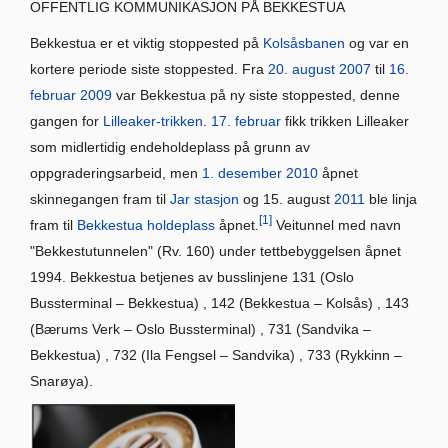
OFFENTLIG KOMMUNIKASJON PÅ BEKKESTUA
Bekkestua er et viktig stoppested på
Kolsåsbanen
og var en
kortere periode siste stoppested. Fra
20. august
2007
til
16.
februar
2009
var Bekkestua på ny siste stoppested, denne
gangen for
Lilleaker-trikken
.
17. februar
fikk trikken Lilleaker
som midlertidig endeholdeplass på grunn av
oppgraderingsarbeid, men
1. desember
2010
åpnet
skinnegangen fram til
Jar stasjon
og 15. august
2011
ble linja
[1]
fram til
Bekkestua holdeplass
åpnet.
Veitunnel med navn
"Bekkestutunnelen" (Rv. 160) under tettbebyggelsen åpnet
1994. Bekkestua betjenes av busslinjene 131 (Oslo
Bussterminal – Bekkestua) , 142 (Bekkestua – Kolsås) , 143
(Bærums Verk – Oslo Bussterminal) , 731 (Sandvika –
Bekkestua) , 732 (Ila Fengsel – Sandvika) , 733 (Rykkinn –
Snarøya).