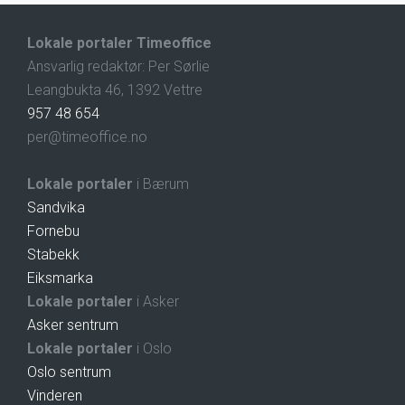
Lokale portaler Timeoffice
Ansvarlig redaktør: Per Sørlie
Leangbukta 46, 1392 Vettre
957 48 654
per@timeoffice.no
Lokale portaler
i Bærum
Sandvika
Fornebu
Stabekk
Eiksmarka
Lokale portaler
i Asker
Asker sentrum
Lokale portaler
i Oslo
Oslo sentrum
Vinderen