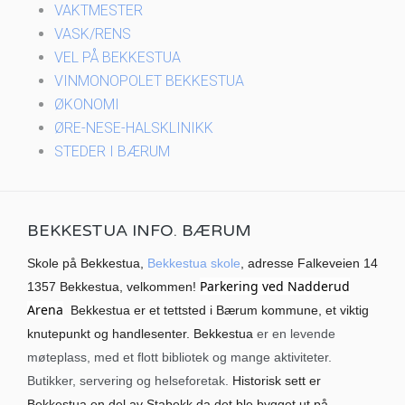
VAKTMESTER
VASK/RENS
VEL PÅ BEKKESTUA
VINMONOPOLET BEKKESTUA
ØKONOMI
ØRE-NESE-HALSKLINIKK
STEDER I BÆRUM
BEKKESTUA INFO. BÆRUM
Skole på Bekkestua,
Bekkestua skole
, adresse Falkeveien 14
Parkering ved Nadderud
1357 Bekkestua, velkommen!
Arena
Bekkestua er et tettsted i Bærum kommune, et viktig
knutepunkt og handlesenter. Bekkestua
er en levende
møteplass, med et flott bibliotek og mange aktiviteter.
Butikker, servering og helseforetak.
Historisk sett er
Bekkestua en del av Stabekk da det ble bygget ut på