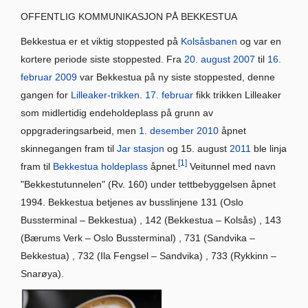
OFFENTLIG KOMMUNIKASJON PÅ BEKKESTUA
Bekkestua er et viktig stoppested på
Kolsåsbanen
og var en
kortere periode siste stoppested. Fra
20. august
2007
til
16.
februar
2009
var Bekkestua på ny siste stoppested, denne
gangen for
Lilleaker-trikken
.
17. februar
fikk trikken Lilleaker
som midlertidig endeholdeplass på grunn av
oppgraderingsarbeid, men
1. desember
2010
åpnet
skinnegangen fram til
Jar stasjon
og 15. august
2011
ble linja
[1]
fram til
Bekkestua holdeplass
åpnet.
Veitunnel med navn
"Bekkestutunnelen" (Rv. 160) under tettbebyggelsen åpnet
1994. Bekkestua betjenes av busslinjene 131 (Oslo
Bussterminal – Bekkestua) , 142 (Bekkestua – Kolsås) , 143
(Bærums Verk – Oslo Bussterminal) , 731 (Sandvika –
Bekkestua) , 732 (Ila Fengsel – Sandvika) , 733 (Rykkinn –
Snarøya).