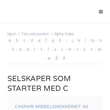
Hjem
Finn virksomhet
Alpha Index
a
b
c
d
e
f
g
h
i
j
k
l
m
n
o
p
q
r
s
t
u
v
w
x
y
z
æ
ø
å
#
SELSKAPER SOM
STARTER MED C
CASPARI MØBELSNEKKERIET AS