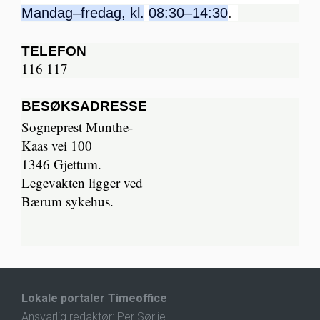
Mandag–fredag, kl.
08:30–14:30
.
TELEFON
116 117
BESØKSADRESSE
Sogneprest Munthe-
Kaas vei 100
1346 Gjettum.
Legevakten ligger ved
Bærum sykehus.
Lokale portaler Timeoffice
Ansvarlig redaktør: Per Sørlie