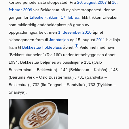
kortere periode siste stoppested. Fra
20. august
2007
til
16.
februar
2009
var Bekkestua på ny siste stoppested, denne
gangen for
Lilleaker-trikken
.
17. februar
fikk trikken Lilleaker
som midlertidig endeholdeplass på grunn av
oppgraderingsarbeid, men
1. desember
2010
åpnet
skinnegangen fram til
Jar stasjon
og 15. august
2011
ble linja
[1]
fram til
Bekkestua holdeplass
åpnet.
Veitunnel med navn
"Bekkestutunnelen" (Rv. 160) under tettbebyggelsen åpnet
1994. Bekkestua betjenes av busslinjene 131 (Oslo
Bussterminal – Bekkestua) , 142 (Bekkestua – Kolsås) , 143
(Bærums Verk – Oslo Bussterminal) , 731 (Sandvika –
Bekkestua) , 732 (Ila Fengsel – Sandvika) , 733 (Rykkinn –
Snarøya).