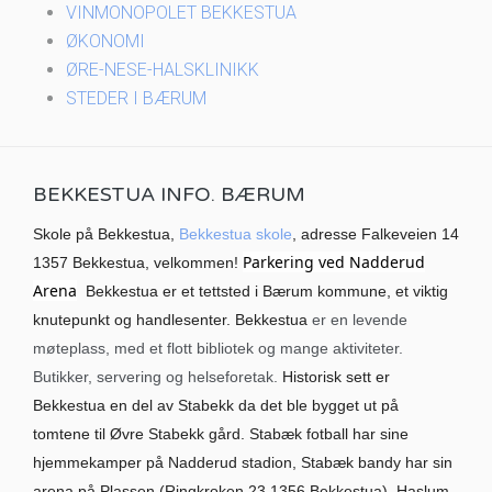
VINMONOPOLET BEKKESTUA
ØKONOMI
ØRE-NESE-HALSKLINIKK
STEDER I BÆRUM
BEKKESTUA INFO. BÆRUM
Skole på Bekkestua,
Bekkestua skole
, adresse Falkeveien 14
Parkering ved Nadderud
1357 Bekkestua, velkommen!
Arena
Bekkestua er et tettsted i Bærum kommune, et viktig
knutepunkt og handlesenter. Bekkestua
er en levende
møteplass, med et flott bibliotek og mange aktiviteter.
Butikker, servering og helseforetak.
Historisk sett er
Bekkestua en del av Stabekk da det ble bygget ut på
tomtene til Øvre Stabekk gård. Stabæk fotball har sine
hjemmekamper på Nadderud stadion, Stabæk bandy har sin
arena på Plassen (Ringkroken 23 1356 Bekkestua). Haslum