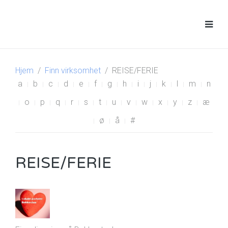
Hjem
Finn virksomhet
REISE/FERIE
a
b
c
d
e
f
g
h
i
j
k
l
m
n
o
p
q
r
s
t
u
v
w
x
y
z
æ
ø
å
#
REISE/FERIE