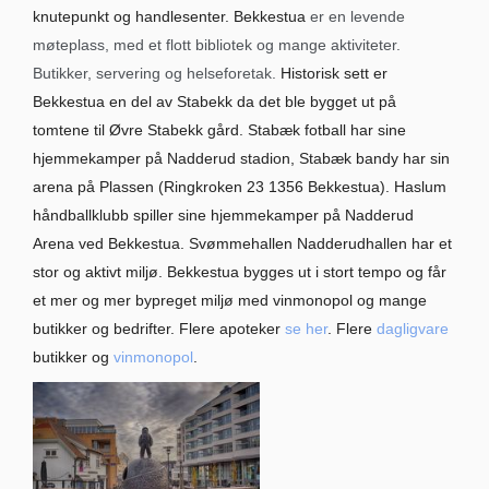
knutepunkt og handlesenter. Bekkestua
er en levende
møteplass, med et flott bibliotek og mange aktiviteter.
Butikker, servering og helseforetak.
Historisk sett er
Bekkestua en del av Stabekk da det ble bygget ut på
tomtene til Øvre Stabekk gård. Stabæk fotball har sine
hjemmekamper på Nadderud stadion, Stabæk bandy har sin
arena på Plassen (Ringkroken 23 1356 Bekkestua). Haslum
håndballklubb spiller sine hjemmekamper på Nadderud
Arena ved Bekkestua. Svømmehallen Nadderudhallen har et
stor og aktivt miljø. Bekkestua bygges ut i stort tempo og får
et mer og mer bypreget miljø med vinmonopol og mange
butikker og bedrifter. Flere apoteker
se her
. Flere
dagligvare
butikker og
vinmonopol
.