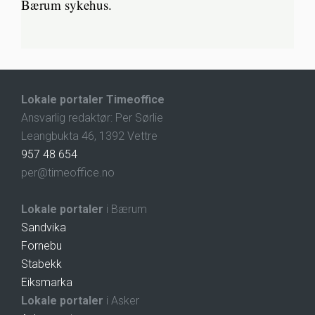
Bærum sykehus.
Lokale portaler Timeoffice
Ansvarlig redaktør: Per Sørlie
Leangbukta 46, 1392 Vettre
957 48 654
per@timeoffice.no
Lokale portaler
i Bærum
Sandvika
Fornebu
Stabekk
Eiksmarka
Lokale portaler
i Asker