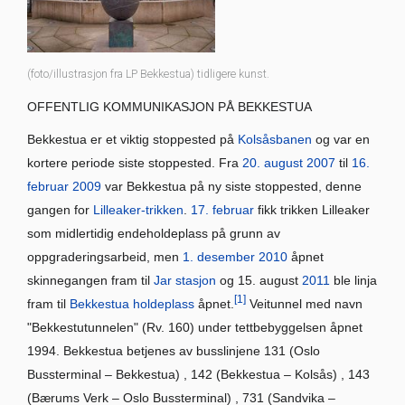
(foto/illustrasjon fra LP Bekkestua) tidligere kunst.
OFFENTLIG KOMMUNIKASJON PÅ BEKKESTUA
Bekkestua er et viktig stoppested på
Kolsåsbanen
og var en
kortere periode siste stoppested. Fra
20. august
2007
til
16.
februar
2009
var Bekkestua på ny siste stoppested, denne
gangen for
Lilleaker-trikken
.
17. februar
fikk trikken Lilleaker
som midlertidig endeholdeplass på grunn av
oppgraderingsarbeid, men
1. desember
2010
åpnet
skinnegangen fram til
Jar stasjon
og 15. august
2011
ble linja
[1]
fram til
Bekkestua holdeplass
åpnet.
Veitunnel med navn
"Bekkestutunnelen" (Rv. 160) under tettbebyggelsen åpnet
1994. Bekkestua betjenes av busslinjene 131 (Oslo
Bussterminal – Bekkestua) , 142 (Bekkestua – Kolsås) , 143
(Bærums Verk – Oslo Bussterminal) , 731 (Sandvika –