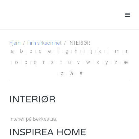
Hjem
Finn virksomhet
INTERIØR
a
b
c
d
e
f
g
h
i
j
k
l
m
n
o
p
q
r
s
t
u
v
w
x
y
z
æ
ø
å
#
INTERIØR
Interiør på Bekkestua.
INSPIREA HOME