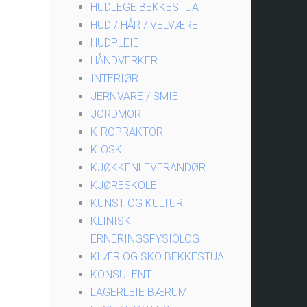
HUDLEGE BEKKESTUA
HUD / HÅR / VELVÆRE
HUDPLEIE
HÅNDVERKER
INTERIØR
JERNVARE / SMIE
JORDMOR
KIROPRAKTOR
KIOSK
KJØKKENLEVERANDØR
KJØRESKOLE
KUNST OG KULTUR
KLINISK
ERNERINGSFYSIOLOG
KLÆR OG SKO BEKKESTUA
KONSULENT
LAGERLEIE BÆRUM