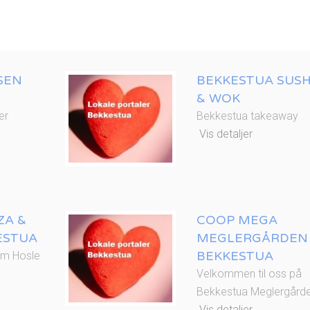
SEN
BEKKESTUA SUSH
& WOK
er
Bekkestua takeaway
Vis detaljer
ZA &
COOP MEGA
ESTUA
MEGLERGÅRDEN
BEKKESTUA
um Hosle
Velkommen til oss på
Bekkestua Meglergård
Vis detaljer