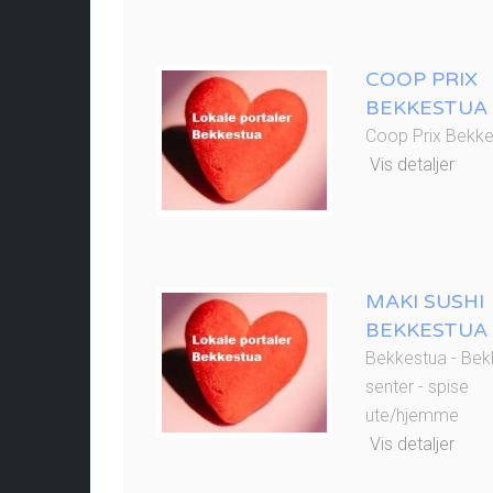
COOP PRIX
BEKKESTUA
Coop Prix Bekk
Vis detaljer
MAKI SUSHI
BEKKESTUA
Bekkestua - Bek
senter - spise
ute/hjemme
Vis detaljer