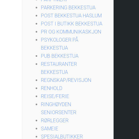
PARKERING BEKKESTUA
POST BEKKESTUA HASLUM
POST I BUTIKK BEKKESTUA
PR OG KOMMUNIKASKJON
PSYKOLOGER PÅ
BEKKESTUA
PUB BEKKESTUA
RESTAURANTER
BEKKESTUA
REGNSKAP/REVISJON
RENHOLD
REISE/FERIE
RINGHØYDEN
SENIORSENTER
RØRLEGGER
SAMEIE
SPESIALBUTIKKER