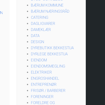
BÆRUM KOMMUNE
BÆRUM NÆRINGSRÅD
EN
CATERING
DAGLIGVARER
DAMEKLÆR
DATA
DESIGN
DYREBUTIKK BEKKESTUA
DYRLEGE BEKKESTUA
EIENDOM
EIENDOMSMEGLING
ELEKTRIKER
ENGROSHANDEL
ENTREPRENØR
FRISØR / BARBERER
FORENINGER
FORELDRE OG