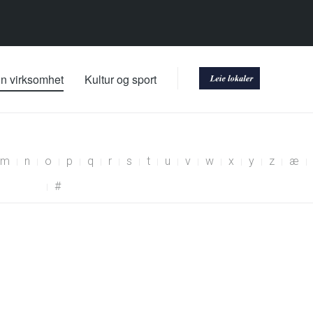
nn virksomhet
Kultur og sport
m
n
o
p
q
r
s
t
u
v
w
x
y
z
æ
#