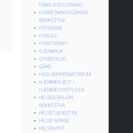
FAMILIEVEILEDNING
FORRETNINGSGÅRDER
BEKKESTUA
FOTOGRAF
FORLAG
FYSIOTERAPI
GJENBRUK
GYNEKOLOG
GÅRD
HASLUM KREMATORIUM
HJEMMEHJELP /
HJEMMESYKEPLEIER
HELSESTASJON
BEKKESTUA
HELSETJENESTER
HELSE NORGE
HELSEKOST