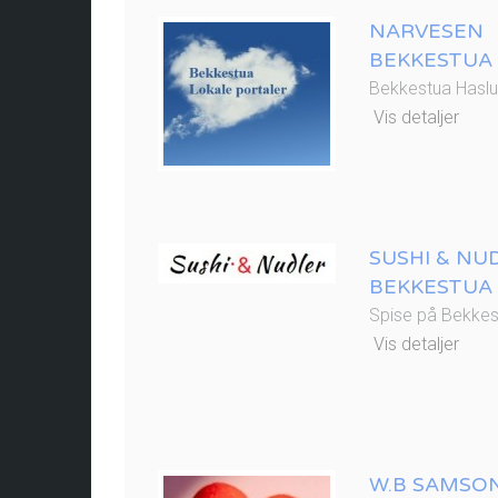
NARVESEN
BEKKESTUA
Bekkestua Hasl
Vis detaljer
SUSHI & NU
BEKKESTUA
Spise på Bekkes
Vis detaljer
W.B SAMSO