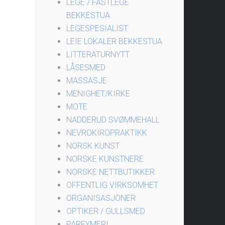
LEGE / FASTLEGE
BEKKESTUA
LEGESPESIALIST
LEIE LOKALER BEKKESTUA
LITTERATURNYTT
LÅSESMED
MASSASJE
MENIGHET/KIRKE
MOTE
NADDERUD SVØMMEHALL
NEVROKIROPRAKTIKK
NORSK KUNST
NORSKE KUNSTNERE
NORSKE NETTBUTIKKER
OFFENTLIG VIRKSOMHET
ORGANISASJONER
OPTIKER / GULLSMED
PARFYMERI