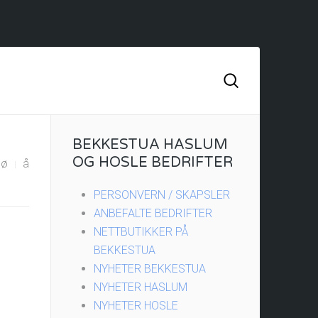
BEKKESTUA HASLUM
OG HOSLE BEDRIFTER
ø
å
PERSONVERN / SKAPSLER
ANBEFALTE BEDRIFTER
NETTBUTIKKER PÅ
BEKKESTUA
NYHETER BEKKESTUA
NYHETER HASLUM
NYHETER HOSLE