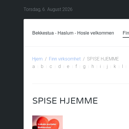
Torsdag, 6. August 2026
Bekkestua - Haslum - Hosle velkommen
Fi
Hjem
Finn virksomhet
SPISE HJEMME
a
b
c
d
e
f
g
h
i
j
k
l
SPISE HJEMME