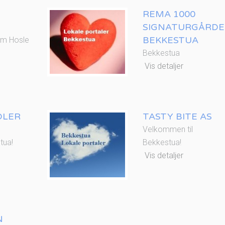
REMA 1000
SIGNATURGÅRD
BEKKESTUA
um Hosle
Bekkestua
Vis detaljer
DLER
TASTY BITE AS
Velkommen til
tua!
Bekkestua!
Vis detaljer
N