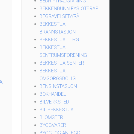
BEDRIFTRÅDGIVNING
BEKKENBUNN FYSIOTERAPI
BEGRAVELSEBYRÅ
A
BEKKESTUA
BRANNSTASJON
BEKKESTUA TORG
BEKKESTUA
SENTRUMSFORENING
BEKKESTUA SENTER
BEKKESTUA
OMSORGSBOLIG
A
BENSINSTASJON
BOKHANDEL
BILVERKSTED
BIL BEKKESTUA
BLOMSTER
BYGGVARER
BYGG- OG ANLEGG