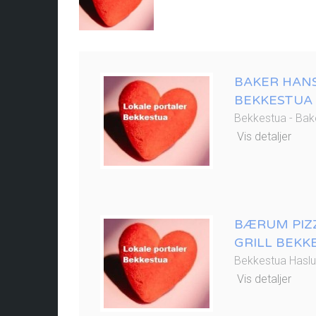
BAKER HAN
BEKKESTUA
Bekkestua - Bak
Vis detaljer
BÆRUM PIZ
GRILL BEKK
Bekkestua Hasl
Vis detaljer